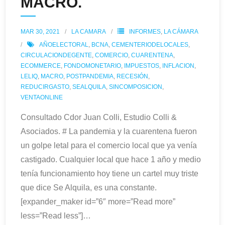
MACRO.
MAR 30, 2021
LA CAMARA
INFORMES
,
LA CÁMARA
AÑOELECTORAL
,
BCNA
,
CEMENTERIODELOCALES
,
CIRCULACIONDEGENTE
,
COMERCIO
,
CUARENTENA
,
ECOMMERCE
,
FONDOMONETARIO
,
IMPUESTOS
,
INFLACION
,
LELIQ
,
MACRO
,
POSTPANDEMIA
,
RECESIÓN
,
REDUCIRGASTO
,
SEALQUILA
,
SINCOMPOSICION
,
VENTAONLINE
Consultado Cdor Juan Colli, Estudio Colli &
Asociados. # La pandemia y la cuarentena fueron
un golpe letal para el comercio local que ya venía
castigado. Cualquier local que hace 1 año y medio
tenía funcionamiento hoy tiene un cartel muy triste
que dice Se Alquila, es una constante.
[expander_maker id=”6″ more=”Read more”
less=”Read less”]
…