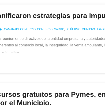
ificaron estrategias para impul
CAMARADECOMERCIO
,
COMERCIO
,
GARRO
,
LO ÚLTIMO
,
MUNICIPALIDAD
 reunión entre directivos de la entidad empresaria y autoridad
herentes al comercio local, la inseguridad, la venta ambulante, l
nta en las
…
 cursos gratuitos para Pymes, 
or el Municipio.