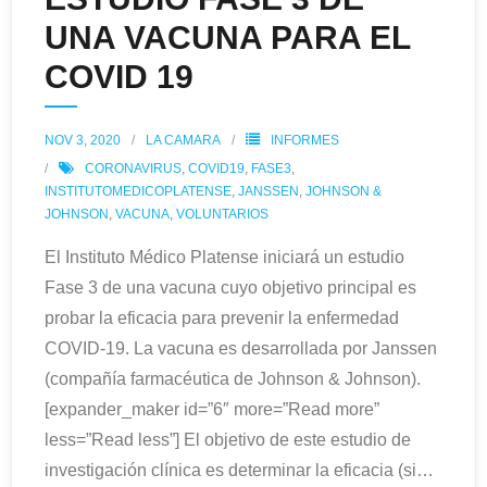
UNA VACUNA PARA EL
COVID 19
NOV 3, 2020
LA CAMARA
INFORMES
CORONAVIRUS
,
COVID19
,
FASE3
,
INSTITUTOMEDICOPLATENSE
,
JANSSEN
,
JOHNSON &
JOHNSON
,
VACUNA
,
VOLUNTARIOS
El Instituto Médico Platense iniciará un estudio
Fase 3 de una vacuna cuyo objetivo principal es
probar la eficacia para prevenir la enfermedad
COVID-19. La vacuna es desarrollada por Janssen
(compañía farmacéutica de Johnson & Johnson).
[expander_maker id=”6″ more=”Read more”
less=”Read less”] El objetivo de este estudio de
investigación clínica es determinar la eficacia (si
…