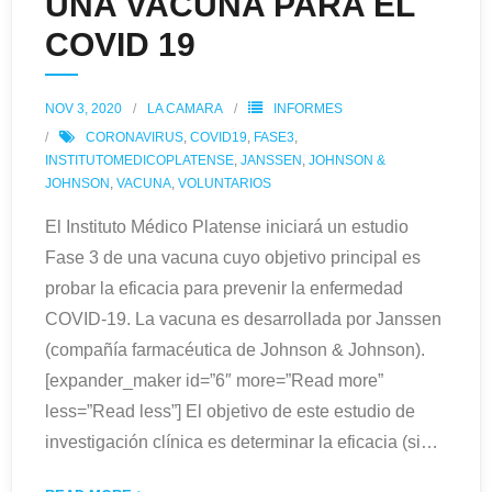
UNA VACUNA PARA EL
COVID 19
NOV 3, 2020
LA CAMARA
INFORMES
CORONAVIRUS
,
COVID19
,
FASE3
,
INSTITUTOMEDICOPLATENSE
,
JANSSEN
,
JOHNSON &
JOHNSON
,
VACUNA
,
VOLUNTARIOS
El Instituto Médico Platense iniciará un estudio
Fase 3 de una vacuna cuyo objetivo principal es
probar la eficacia para prevenir la enfermedad
COVID-19. La vacuna es desarrollada por Janssen
(compañía farmacéutica de Johnson & Johnson).
[expander_maker id=”6″ more=”Read more”
less=”Read less”] El objetivo de este estudio de
investigación clínica es determinar la eficacia (si
…