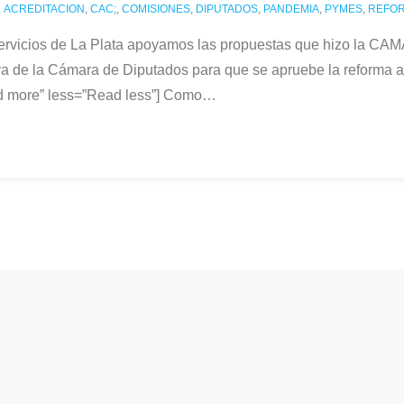
ACREDITACION
,
CAC;
,
COMISIONES
,
DIPUTADOS
,
PANDEMIA
,
PYMES
,
REFO
 Servicios de La Plata apoyamos las propuestas que hizo 
de la Cámara de Diputados para que se apruebe la reforma al s
d more” less=”Read less”] Como
…