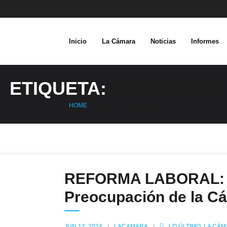
Inicio
La Cámara
Noticias
Informes
ETIQUETA:
DIPUTADOS
HOME
/
ETIQUETA:
DIPUTADOS
REFORMA LABORAL: O
Preocupación de la C
JUN 12, 2024
LACAMARA
LO ÚLTIMO
,
LA CÁ