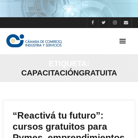
Skip
to
content
ETIQUETA:
CAPACITACIÓNGRATUITA
“Reactivá tu futuro”:
cursos gratuitos para
Pymes, emprendimientos