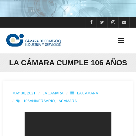
Skip
to
content
LA CÁMARA CUMPLE 106 AÑOS
MAY 30, 2021
LA CAMARA
LA CÁMARA
106ANIVERSARIO
,
LACAMARA