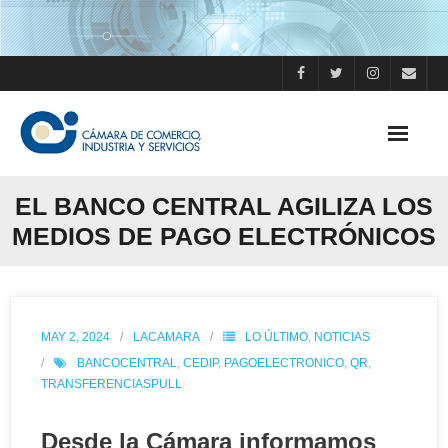
Skip
to
content
EL BANCO CENTRAL AGILIZA LOS
MEDIOS DE PAGO ELECTRÓNICOS
MAY 2, 2024
LACAMARA
LO ÚLTIMO
,
NOTICIAS
BANCOCENTRAL
,
CEDIP
,
PAGOELECTRONICO
,
QR
,
TRANSFERENCIASPULL
Desde la Cámara informamos