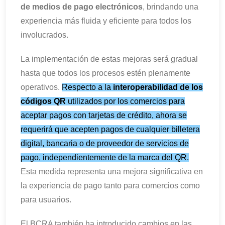
de medios de pago electrónicos
, brindando una
experiencia más fluida y eficiente para todos los
involucrados.
La implementación de estas mejoras será gradual
hasta que todos los procesos estén plenamente
operativos.
Respecto a la
interoperabilidad de los
códigos QR
utilizados por los comercios para
aceptar pagos con tarjetas de crédito, ahora se
requerirá que acepten pagos de cualquier billetera
digital, bancaria o de proveedor de servicios de
pago, independientemente de la marca del QR.
Esta medida representa una mejora significativa en
la experiencia de pago tanto para comercios como
para usuarios.
El BCRA también ha introducido cambios en las