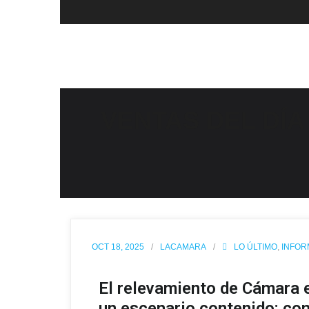
VENTAS DEL DÍA
OCT 18, 2025
LACAMARA
LO ÚLTIMO
,
INFOR
El relevamiento de Cámara 
un escenario contenido: co