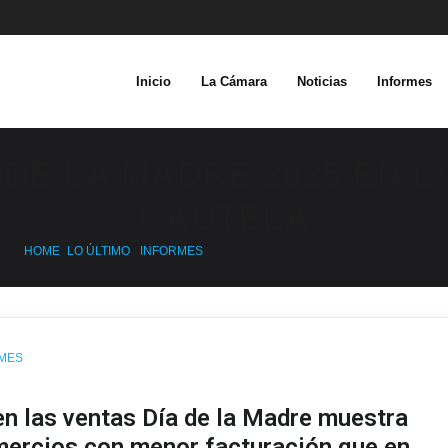
Inicio
La Cámara
Noticias
Informes
 DE LA MADRE 2025 EN LA
CAUTELA
HOME
/
LO ÚLTIMO
•
INFORMES
/
VENTAS DEL DÍA DE LA MADRE 20 …
MES
en las
ventas Día de la Madre
muestra
mercios con menor facturación que en