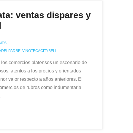
ata: ventas dispares y
l
MES
ADELPADRE
,
VINOTECACITYBELL
e los comercios platenses un escenario de
os, atentos a los precios y orientados
nor valor respecto a años anteriores. El
comercios de rubros como indumentaria
…