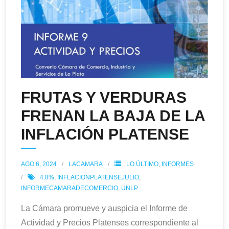
FRUTAS Y VERDURAS
FRENAN LA BAJA DE LA
INFLACIÓN PLATENSE
AGO 6, 2024
LACAMARA
LO ÚLTIMO
,
INFORMES
4.8%
,
INFLACIONPLATENSEJULIO
,
INFORMECAMARADECOMERCIO
,
UNLP
La Cámara promueve y auspicia el Informe de
Actividad y Precios Platenses correspondiente al