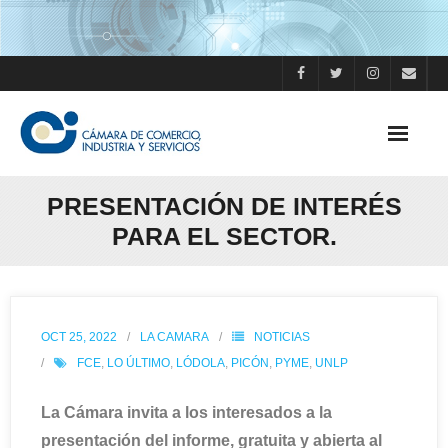
Skip
to
content
PRESENTACIÓN DE INTERÉS
PARA EL SECTOR.
OCT 25, 2022
LA CAMARA
NOTICIAS
FCE
,
LO ÚLTIMO
,
LÓDOLA
,
PICÓN
,
PYME
,
UNLP
La Cámara invita a los interesados a la
presentación del informe, gratuita y abierta al