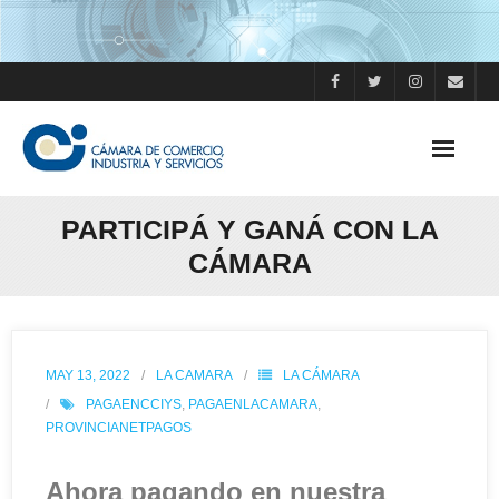
Skip
to
content
PARTICIPÁ Y GANÁ CON LA
CÁMARA
MAY 13, 2022
LA CAMARA
LA CÁMARA
PAGAENCCIYS
,
PAGAENLACAMARA
,
PROVINCIANETPAGOS
Ahora pagando en nuestra