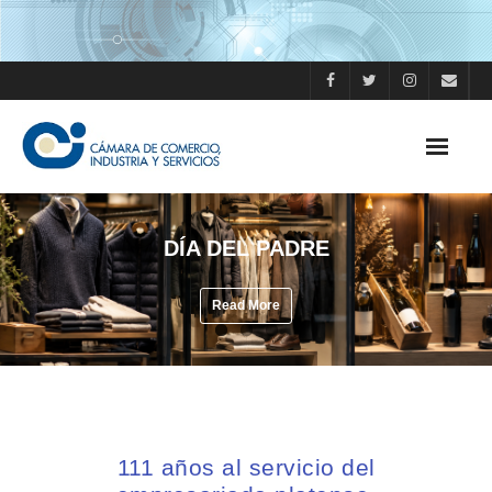
Skip
to
content
DÍA DEL PADRE
Read More
111 años al servicio del