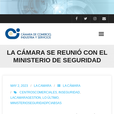
Skip
to
content
LA CÁMARA SE REUNIÓ CON EL
MINISTERIO DE SEGURIDAD
MAY 2, 2023
LA CAMARA
LA CÁMARA
CENTROSCOMERCIALES
,
INSEGURIDAD
,
LACAMARAGESTION
,
LO ÚLTIMO
,
MINISTERIOSEGURIDADPCIABSAS