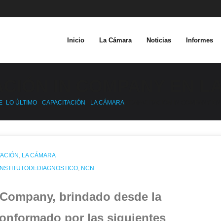
Inicio
La Cámara
Noticias
Informes
ACIÓN IN COMPANY EN L
E
/
LO ÚLTIMO
•
CAPACITACIÓN
•
LA CÁMARA
/
CAPACITACIÓN IN COMPANY EN
TACIÓN
,
LA CÁMARA
INSTITUTODEDIAGNOSTICO
,
NCN
In Company, brindado desde la
conformado por las siguientes