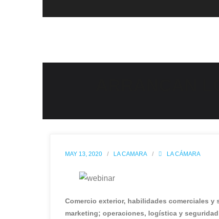
Skip
to
content
ARRANCAN LO
MAY 13, 2020
LA CAMARA
LA CÁMARA
Comercio exterior, habilidades comerciales 
marketing; operaciones, logística y segurida