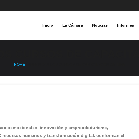
Inicio
La Cámara
Noticias
Informes
S CURSOS DE CAPACITA
HOME
/
ARRANCAN LOS CURSOS DE CAPACITACIÓN ON-LINE
y socioemocionales, innovación y emprendedurismo,
d; recursos humanos y transformación digital, conforman el