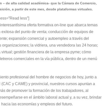
n – de alta calidad académica- que la Cámara de Comercio,
sición, a partir de este mes, desde plataformas virtuales.
ess=”Read less”]
ra interesantísima oferta formativa on-line que abarca temas
n exitosa del punto de venta; conducción de equipos de
liente; expansión comercial y autoempleo a través del
s organizaciones; la vidriera, una vendedora las 24 horas;
na virtual; gestión financiera de la empresa pyme; cómo
 letreros comerciales en la vía pública, dentro de un menú
ento profesional del hombre de negocios de hoy, junto a
l (CAC y CAME) y provincial, nuestros cursos apuntan a
más de promover la formación de los trabajadores, al
esempeñarse en el ámbito laboral actual y, a su vez, brindar
ón hacia las economías y empleos del futuro.